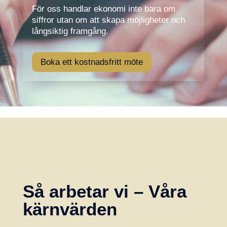
För oss handlar ekonomi inte bara om
siffror utan om att skapa möjligheter och
långsiktig framgång.
Boka ett kostnadsfritt möte
Så arbetar vi – Våra
kärnvärden